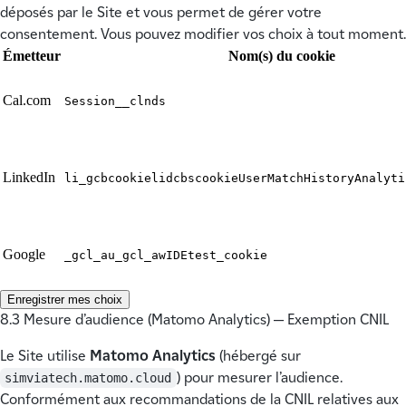
déposés par le Site et vous permet de gérer votre
consentement. Vous pouvez modifier vos choix à tout moment.
Émetteur
Nom(s) du cookie
Cal.com
Session
__clnds
LinkedIn
li_gc
bcookie
lidc
bscookie
UserMatchHistory
Analyti
Google
_gcl_au
_gcl_aw
IDE
test_cookie
Enregistrer mes choix
8.3 Mesure d’audience (Matomo Analytics) — Exemption CNIL
Le Site utilise
Matomo Analytics
(hébergé sur
) pour mesurer l’audience.
simviatech.matomo.cloud
Conformément aux recommandations de la CNIL relatives aux