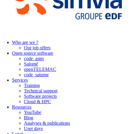
Who are we ?
Our job offers
Open source software
code_aster
Salomé
openTELEMAC
code_saturne
Services
Training
Technical support
Software projects
Cloud & HPC
Resources
YouTube
Blog
Analyses & publications
User days
Legal