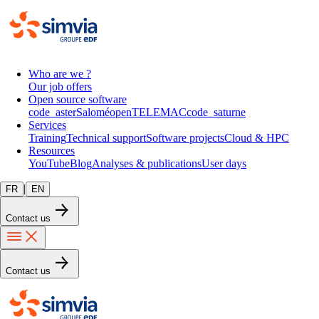
Who are we ?
Our job offers
Open source software
code_aster
Salomé
openTELEMAC
code_saturne
Services
Training
Technical support
Software projects
Cloud & HPC
Resources
YouTube
Blog
Analyses & publications
User days
|
FR
EN
Contact us
Contact us