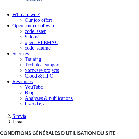
Who are we ?
Our job offers
Open source software
code_aster
Salomé
openTELEMAC
code_saturne
Services
Training
Technical support
Software projects
Cloud & HPC
Resources
YouTube
Blog
Analyses & publications
User days
Simvia
Legal
CONDITIONS GÉNÉRALES D’UTILISATION DU SITE